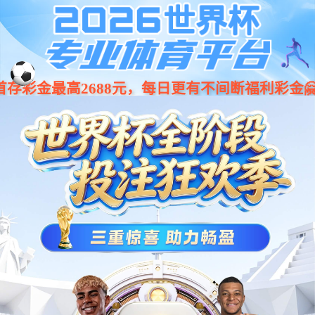
>
887700线路检测中心(官方vip认证)-
值得信赖
ballbet贝博
当前位置：
ballbet贝博
>
教学科研
> 正文
双喜临门！我校实验室安全育人工作获省级两
项集体荣誉，学生获奖人数创新高