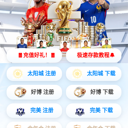
上一条：实训楼
下一条：教学楼
联系我们