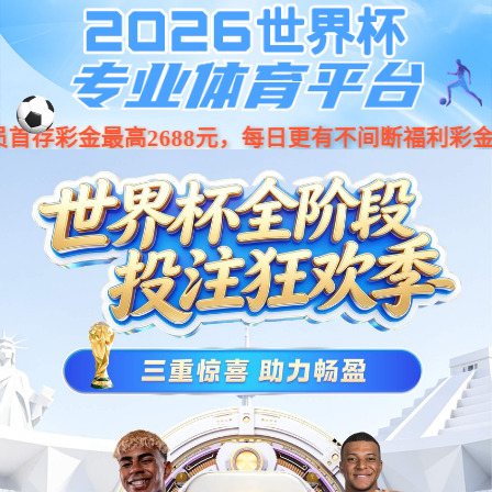
>
887700线路检测中心(官方vip认证)-
值得信赖
ballbet贝博
当前位置：
ballbet贝博
>
部门动态